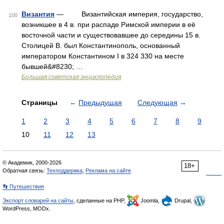
Византия
— Византийская империя, государство,
100
возникшее в 4 в. при распаде Римской империи в её
восточной части и существовавшее до середины 15 в.
Столицей В. был Константинополь, основанный
императором Константином I в 324 330 на месте
бывшей&#8230; …
Большая советская энциклопедия
Страницы
←
Предыдущая
Следующая
→
1
2
3
4
5
6
7
8
9
10
11
12
13
© Академик, 2000-2026
18+
Обратная связь:
Техподдержка
,
Реклама на сайте
👣 Путешествия
Экспорт словарей на сайты
, сделанные на PHP,
Joomla,
Drupal,
WordPress, MODx.