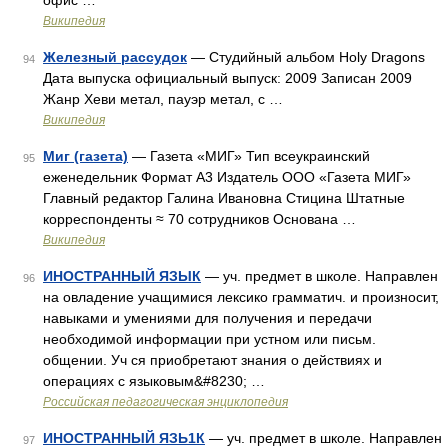
офис …
Википедия
Железный рассудок
— Студийный альбом Holy Dragons
94
Дата выпуска официальный выпуск: 2009 Записан 2009
Жанр Хеви метал, пауэр метал, с …
Википедия
Миг (газета)
— Газета «МИГ» Тип всеукраинский
95
еженедельник Формат A3 Издатель ООО «Газета МИГ»
Главный редактор Галина Ивановна Стицина Штатные
корреспонденты ≈ 70 сотрудников Основана …
Википедия
ИНОСТРАННЫЙ ЯЗЫК
— уч. предмет в школе. Направлен
96
на овладение учащимися лексико грамматич. и произносит,
навыками и умениями для получения и передачи
необходимой информации при устном или письм.
общении. Уч ся приобретают знания о действиях и
операциях с языковым&#8230; …
Российская педагогическая энциклопедия
ИНОСТРАННЫЙ ЯЗЬ1К
— уч. предмет в школе. Направлен
97