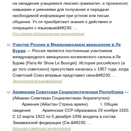
на овладение учащимися лексико грамматич. и произносит,
навыками и умениями для получения и передачи
необходимой информации при устном или письм.
общении. Уч ся приобретают знания о действиях и
операциях с языковым&#8230; …
Российская педагогическая энциклопедия
Участие России в Международном авиасалоне в Ле
98
Бурже
— Россия является постоянным участником
международного авиационно‑космического салона в Ле
Бурже (Paris Air Show Le Bourget). История российского (а
до того советского) присутствия началась с 1957 года, когда
Советский Союз впервые представил свою&#8230; …
Энциклопедия ньюсмейкеров
Армянская Советская Социалистическая Республика
—
99
(Айкакан Советакан Социалистакан Анрапетутюн)
Армения (Айастан Страна армян). I. Общие
сведения Армянская ССР образована 29 ноября 1920.
С 12 марта 1922 по 5 декабря 1936 входила в состав
Закавказской федерации (См.&#8230; …
Большая советская энциклопедия